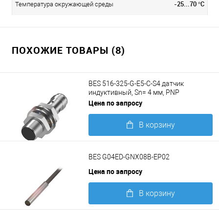
-25...70 °C
Температура окружающей среды
ПОХОЖИЕ ТОВАРЫ (8)
BES 516-325-G-E5-C-S4 датчик
индуктивный, Sn= 4 мм, PNP
замыкающий контакт (NO)
Цена по запросу
В корзину
Подробнее
BES G04ED-GNX08B-EP02
Цена по запросу
В корзину
Подробнее