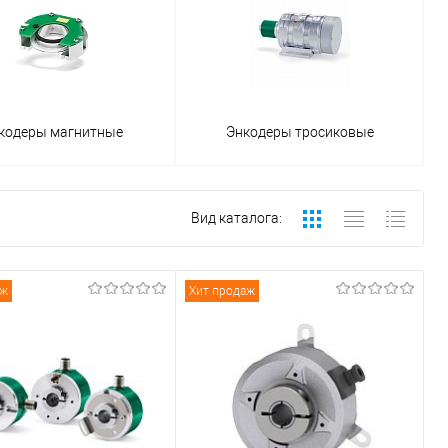
кодеры магнитные
Энкодеры тросиковые
Вид каталога:
аж
Хит продаж