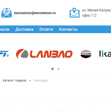
ул. Малая Калужск
eurosensor@eurosensor.ru
офис 1/2
расли
Доставка
Оплата
Контакты
•
Каталог товаров
Энкодеры