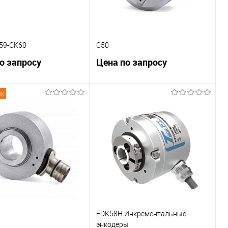
59-CK60
C50
о запросу
Цена по запросу
аж
В корзину
В корзину
внению
К сравнению
ранное
Под заказ
В избранное
Под заказ
EDK58H Инкрементальные
энкодеры