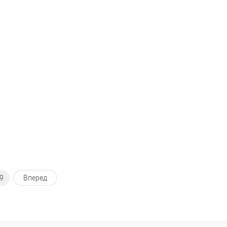
внению
К сравнению
ранное
Под заказ
В избранное
Под заказ
9
Вперед