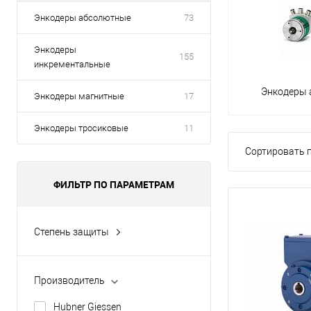
Энкодеры абсолютные
73
Энкодеры
155
инкрементальные
Энкодеры
Энкодеры магнитные
17
Энкодеры тросиковые
11
Сортировать п
ФИЛЬТР ПО ПАРАМЕТРАМ
Степень защиты
IP54/IP65
IP65/IP67
Производитель
IP66
Hubner Giessen