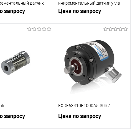
рементальный датчик
инкрементальный датчик угла
ворота с полым валом
о запросу
поворота
Цена по запросу
В корзину
В корзину
внению
К сравнению
ранное
Под заказ
В избранное
Под заказ
fi
EXDE68S10E1000A5-30R2
о запросу
Цена по запросу
В корзину
В корзину