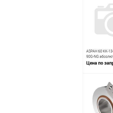
К сравнению
В избранное
ASPAH 60 KK-13
90G-NG абсолют
поворота (13 би
Цена по зап
инкрементальн
имп.)
В 
К сравнению
В избранное