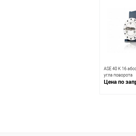
К сравнению
В избранное
ASE 40 K 16 аб
угла поворота
Цена по зап
В 
К сравнению
В избранное