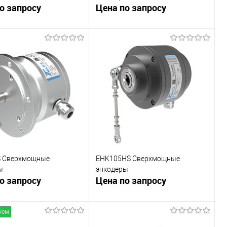
о запросу
Цена по запросу
В корзину
В корзину
внению
К сравнению
ранное
Под заказ
В избранное
Под заказ
 Сверхмощные
EHK105HS Сверхмощные
ы
энкодеры
о запросу
Цена по запросу
уем
В корзину
В корзину