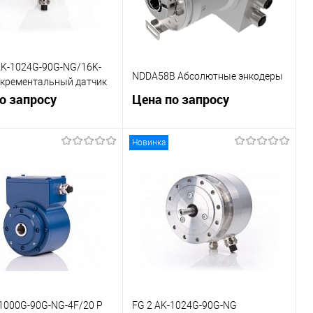
AK-1024G-90G-NG/16K-
NDDA58B Абсолютные энкодеры
нкрементальный датчик
орота
о запросу
Цена по запросу
Новинка
В корзину
В корзину
внению
К сравнению
ранное
Под заказ
В избранное
Под заказ
-1000G-90G-NG-4F/20 P
FG 2 AK-1024G-90G-NG