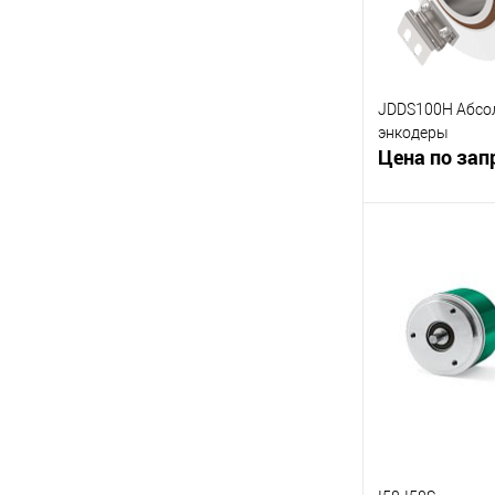
JDDS100H Абс
энкодеры
Цена по зап
В 
К сравнению
В избранное