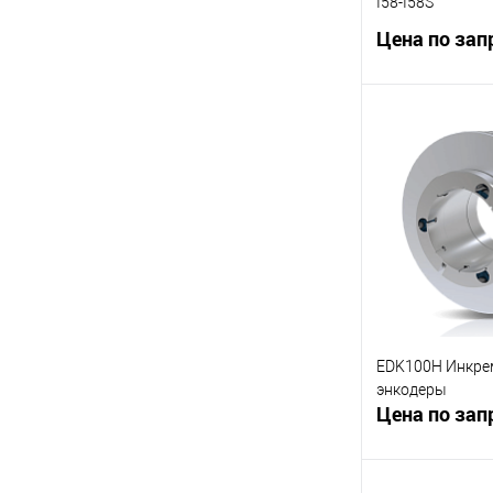
I58-I58S
Цена по зап
В 
К сравнению
В избранное
EDK100H Инкре
энкодеры
Цена по зап
В 