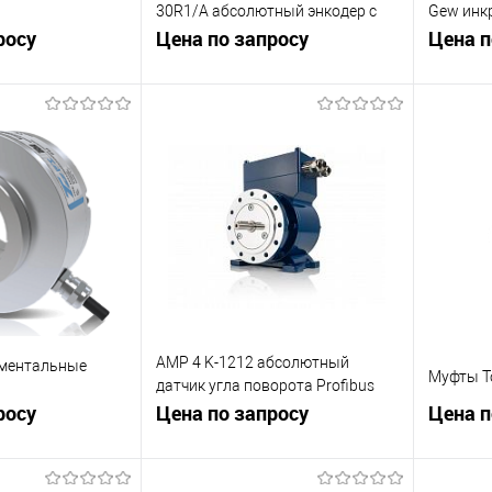
30R1/A абсолютный энкодер с
Gew инк
росу
SSI интерфейсом
Цена по запросу
угла по
Цена п
корзину
В корзину
К сравнению
К сра
Под заказ
В избранное
Под заказ
В изб
AMP 4 K-1212 абсолютный
ментальные
Муфты To
датчик угла поворота Profibus
росу
(B35, вал 11 мм, темп.диапазон
Цена по запросу
Цена п
-25...+85 С)
корзину
В корзину