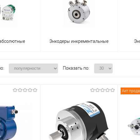
 абсолютные
Энкодеры инкрементальные
Эн
о:
Показать по:
Хит прод