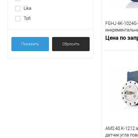
IP65-IP68
Lika
IP65/67
Tofi
Показать ещё 2
FGHJ 4K-1024G
инкрементальны
поворота
Цена по зап
Показать
Сбросить
В 
К сравнению
В избранное
AMS 40 K-1212
датчик угла пов