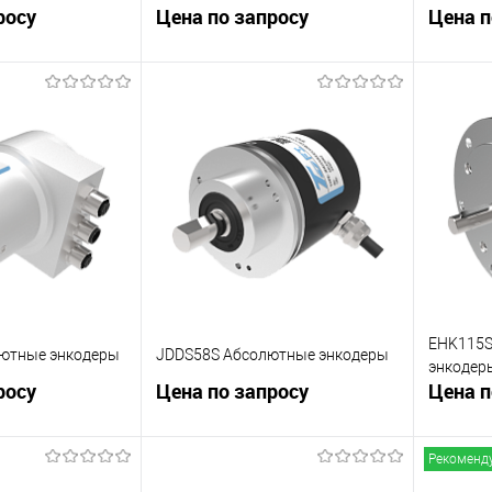
, -40...+85 C,
росу
Цена по запросу
Цена п
корзину
В корзину
К сравнению
К сра
Под заказ
В избранное
Под заказ
В изб
EHK115S
ютные энкодеры
JDDS58S Абсолютные энкодеры
энкодер
росу
Цена по запросу
Цена п
Рекоменд
корзину
В корзину