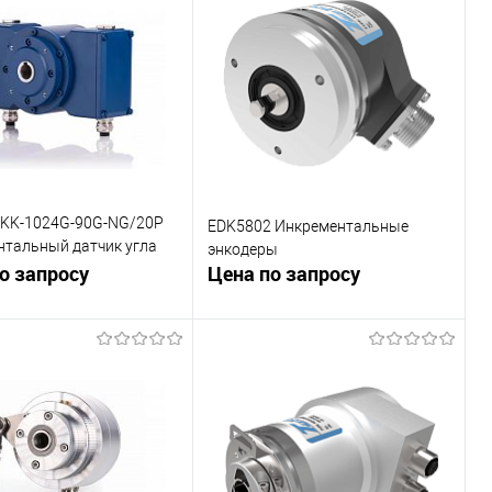
внению
К сравнению
ранное
Под заказ
В избранное
Под заказ
 KK-1024G-90G-NG/20P
EDK5802 Инкрементальные
нтальный датчик угла
энкодеры
а
о запросу
Цена по запросу
В корзину
В корзину
внению
К сравнению
ранное
Под заказ
В избранное
Под заказ