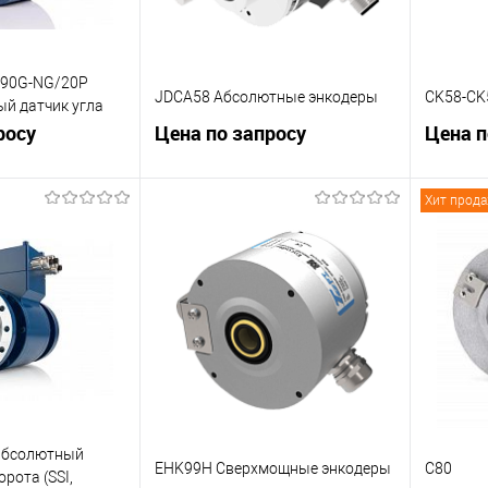
-90G-NG/20P
JDCA58 Абсолютные энкодеры
CK58-CK
й датчик угла
росу
Цена по запросу
Цена п
Хит прод
корзину
В корзину
К сравнению
К сра
Под заказ
В избранное
Под заказ
В изб
 абсолютный
EHK99H Сверхмощные энкодеры
C80
орота (SSI,