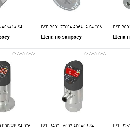
4-A06A1A-S4
BSP B001-ZT004-A06A1A-S4-006
BSP B00
росу
Цена по запросу
Цена п
корзину
В корзину
К сравнению
К сра
Под заказ
В избранное
Под заказ
В изб
-P00S2B-S4-006
BSP B400-EV002-A00A0B-S4
BSP B25