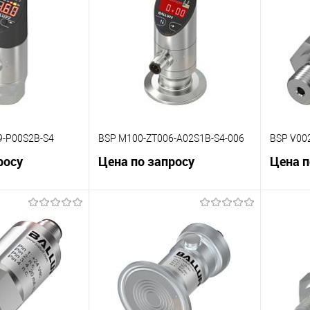
К сравнению
К сра
Под заказ
В избранное
Под заказ
В изб
9-P00S2B-S4
BSP M100-ZT006-A02S1B-S4-006
BSP V00
росу
Цена по запросу
Цена п
корзину
В корзину
К сравнению
К сра
Под заказ
В избранное
Под заказ
В изб