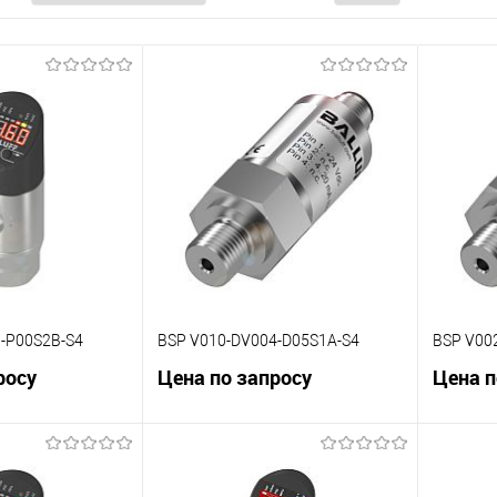
-P00S2B-S4
BSP V010-DV004-D05S1A-S4
BSP V00
росу
Цена по запросу
Цена п
корзину
В корзину