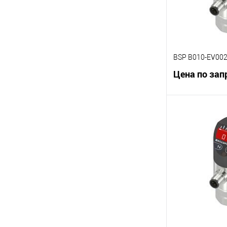
BSP B010-EV00
Цена по зап
В 
К сравнению
В избранное