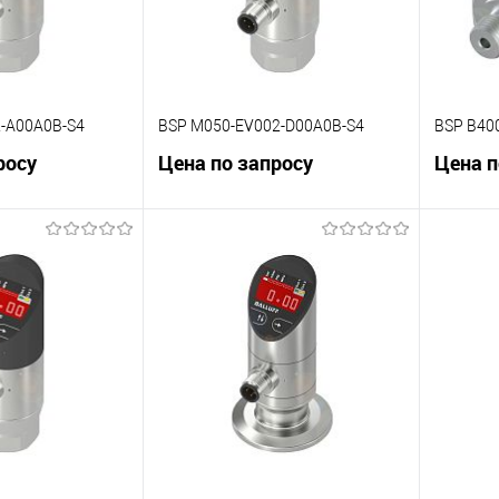
2-A00A0B-S4
BSP M050-EV002-D00A0B-S4
BSP B40
росу
Цена по запросу
Цена п
корзину
В корзину
К сравнению
К сра
Под заказ
В избранное
Под заказ
В изб