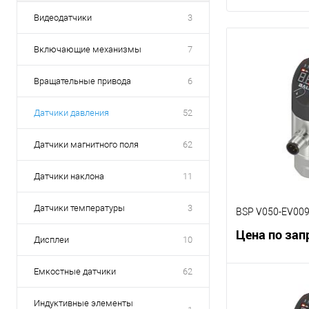
Видеодатчики
3
Включающие механизмы
7
Вращательные привода
6
Датчики давления
52
Датчики магнитного поля
62
Датчики наклона
11
Датчики температуры
3
BSP V050-EV009
Цена по зап
Дисплеи
10
Емкостные датчики
62
В 
Индуктивные элементы