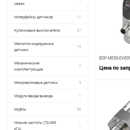
1
связи
К сравнению
В избранное
Интерфейсы датчиков
11
Кулачковые выключатели
27
Магнитно-кодируемые
15
датчики
BSP M050-EV00
Механические
7
Цена по зап
комплектующие
Микроволновые датчики
3
В 
Модули ввода/вывода
1
К сравнению
Муфты
90
В избранное
Низкие частоты (70/455
1
кГц)