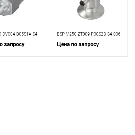
0-DV004-D05S1A-S4
BSP M250-ZT009-P00S2B-S4-006
о запросу
Цена по запросу
В корзину
В корзину
внению
К сравнению
ранное
Под заказ
В избранное
Под заказ