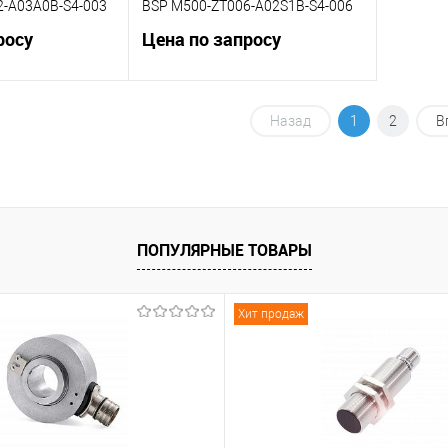
2-A03A0B-S4-003
BSP M500-ZT006-A02S1B-S4-006
росу
Цена по запросу
корзину
В корзину
Назад
1
2
В
К сравнению
Под заказ
В избранное
Под заказ
ПОПУЛЯРНЫЕ ТОВАРЫ
Хит продаж