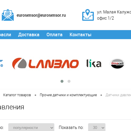
ул. Малая Калужск
eurosensor@eurosensor.ru
офис 1/2
расли
Доставка
Оплата
Контакты
•
•
Каталог товаров
Прочие датчики и комплектующие
Датчики давле
авления
о:
Показать по: