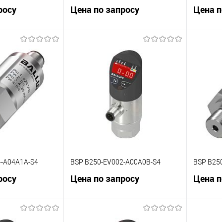
росу
Цена по запросу
Цена п
корзину
В корзину
К сравнению
К сра
Под заказ
В избранное
Под заказ
В изб
4-A04A1A-S4
BSP B250-EV002-A00A0B-S4
BSP B25
росу
Цена по запросу
Цена п
корзину
В корзину