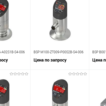
К сравнению
К сра
Под заказ
В избранное
Под заказ
В изб
-A02S1B-S4-006
BSP M100-ZT009-P00S2B-S4-006
BSP B00
росу
Цена по запросу
Цена п
корзину
В корзину
К сравнению
К сра
Под заказ
В избранное
Под заказ
В изб