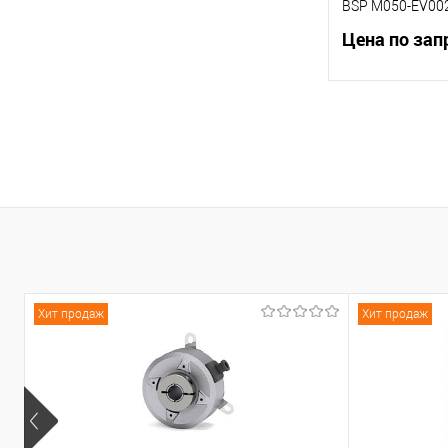
BSP M050-EV00
Цена по зап
В 
К сравнению
В избранное
Хит продаж
Хит продаж