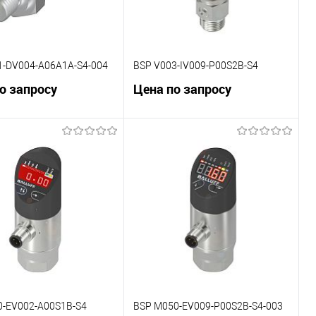
1-DV004-A06A1A-S4-004
BSP V003-IV009-P00S2B-S4
о запросу
Цена по запросу
В корзину
В корзину
внению
К сравнению
ранное
Под заказ
В избранное
Под заказ
0-EV002-A00S1B-S4
BSP M050-EV009-P00S2B-S4-003