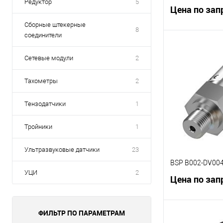
Редуктор
5
Цена по зап
Сборные штекерные
8
соединители
В 
Сетевые модули
2
К сравнению
Тахометры
2
В избранное
Тензодатчики
1
Тройники
1
Ультразвуковые датчики
23
BSP B002-DV00
УЦИ
2
Цена по зап
ФИЛЬТР ПО ПАРАМЕТРАМ
В 