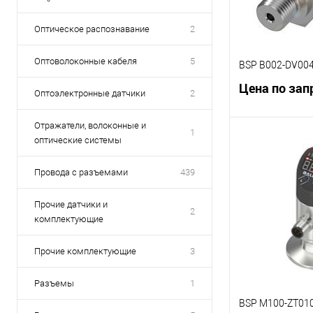
Оптическое распознавание
2
Оптоволоконные кабеля
5
BSP B002-DV00
Цена по зап
Оптоэлектронные датчики
2
Отражатели, волоконные и
1
В 
оптические системы
Провода с разъемами
439
К сравнению
В избранное
Прочие датчики и
2
комплектующие
Прочие комплектующие
3
Разъемы
1
BSP M100-ZT010