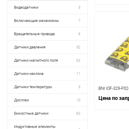
Видеодатчики
3
Включающие механизмы
7
Вращательные привода
6
Датчики давления
52
Датчики магнитного поля
62
Датчики наклона
11
Датчики температуры
3
BNI IOF-329-P02
Цена по зап
Дисплеи
10
Емкостные датчики
62
В 
Индуктивные элементы