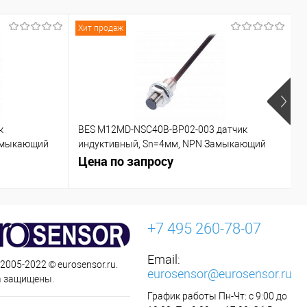
Хит продаж
Х
к
BES M12MD-NSC40B-BP02-003 датчик
C
азмыкающий
индуктивный, Sn=4мм, NPN Замыкающий
контакт (NO)
Цена по запросу
Ц
+7 495 260-78-07
Email:
 2005-2022 © eurosensor.ru.
eurosensor@eurosensor.ru
а защищены.
График работы Пн-Чт: с 9:00 до