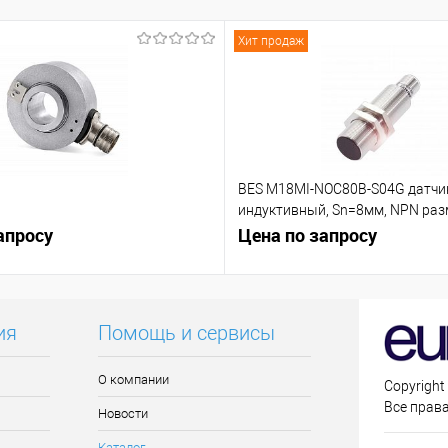
Хит продаж
BES M18MI-NOC80B-S04G датчи
индуктивный, Sn=8мм, NPN р
апросу
контакт (NC)
Цена по запросу
ия
Помощь и сервисы
О компании
Copyright
Все прав
Новости
Каталог