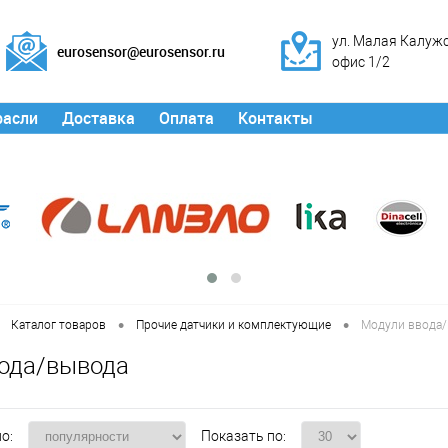
ул. Малая Калужск
eurosensor@eurosensor.ru
офис 1/2
расли
Доставка
Оплата
Контакты
•
•
Каталог товаров
Прочие датчики и комплектующие
Модули ввода
ода/вывода
о:
Показать по: