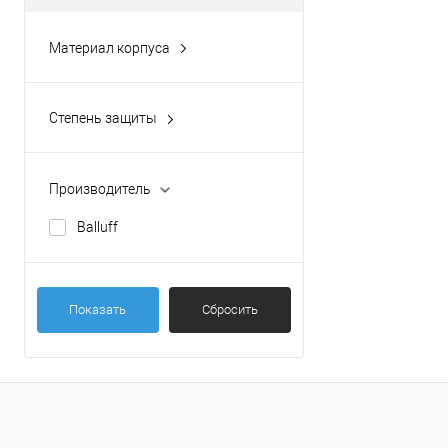
Материал корпуса
литой под давлением
цинковый сплав
Степень защиты
IP67
Производитель
Balluff
Показать
Сбросить