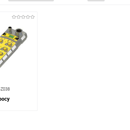
-Z038
росу
корзину