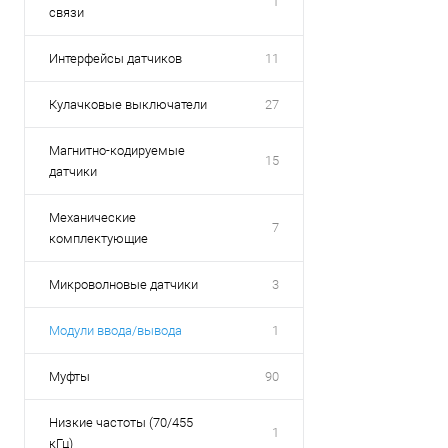
1
связи
К сравнению
В избранное
Интерфейсы датчиков
11
Кулачковые выключатели
27
Магнитно-кодируемые
15
датчики
Механические
7
комплектующие
Микроволновые датчики
3
Модули ввода/вывода
1
Муфты
90
Низкие частоты (70/455
1
кГц)