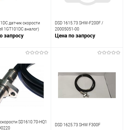
1DC датчик скорости
DSD 1615.73 SHW-F200F /
ll 1GT101DC аналог)
20005051-00
о запросу
Цена по запросу
В корзину
В корзину
внению
К сравнению
ранное
Под заказ
В избранное
Под заказ
 скорости SD1610.70-HQ1
DSD 1625.73 SHW F300F
90220