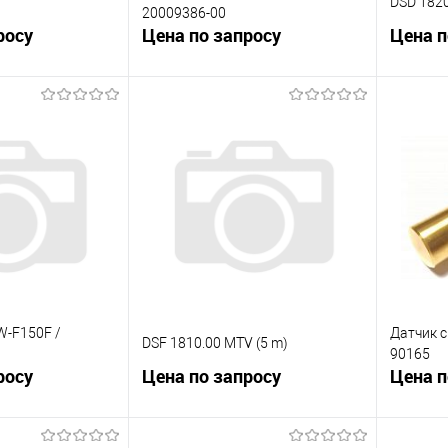
DSD 182
20009386-00
росу
Цена по запросу
Цена п
корзину
В корзину
К сравнению
К сра
Под заказ
В избранное
Под заказ
В изб
W-F150F /
Датчик с
DSF 1810.00 MTV (5 m)
90165
росу
Цена по запросу
Цена п
корзину
В корзину