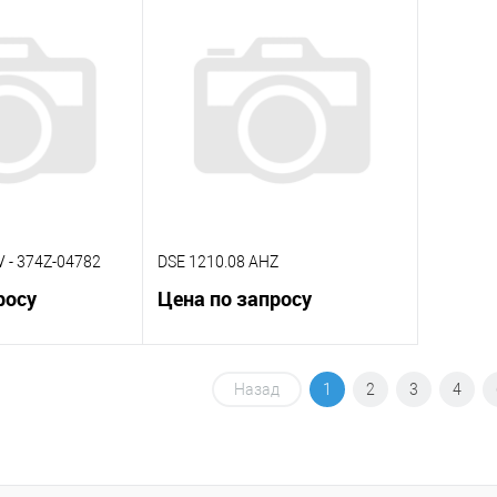
К сравнению
К сра
Под заказ
В избранное
Под заказ
В изб
 - 374Z-04782
DSE 1210.08 AHZ
росу
Цена по запросу
корзину
В корзину
Назад
1
2
3
4
К сравнению
Под заказ
В избранное
Под заказ