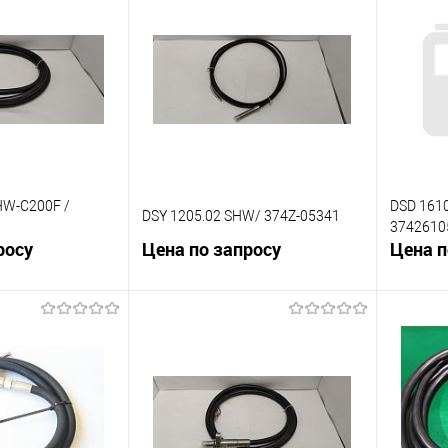
К сравнению
К сра
Под заказ
В избранное
Под заказ
В изб
HW-C200F /
DSD 161
DSY 1205.02 SHW/ 374Z-05341
3742610
росу
Цена по запросу
Цена п
корзину
В корзину
К сравнению
К сра
Под заказ
В избранное
Под заказ
В изб