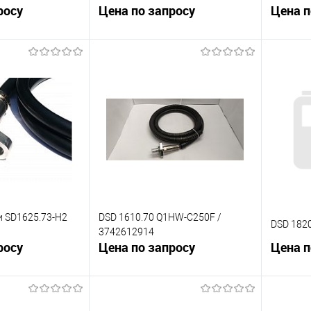
росу
Цена по запросу
Цена п
корзину
В корзину
К сравнению
К сра
Под заказ
В избранное
Под заказ
В изб
и SD1625.73-H2
DSD 1610.70 Q1HW-C250F /
DSD 182
3742612914
росу
Цена по запросу
Цена п
корзину
В корзину