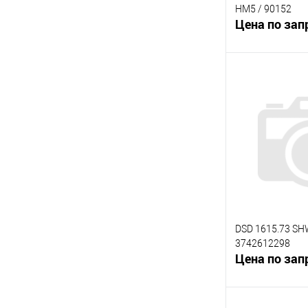
HM5 / 90152
Цена по зап
В 
К сравнению
В избранное
DSD 1615.73 SH
3742612298
Цена по зап
В 