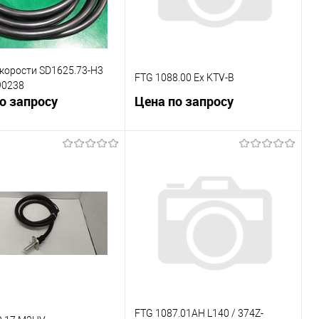
корости SD1625.73-H3
FTG 1088.00 Ex KTV-B
90238
о запросу
Цена по запросу
В корзину
В корзину
внению
К сравнению
ранное
Под заказ
В избранное
Под заказ
FTG 1087.01AH L140 / 374Z-