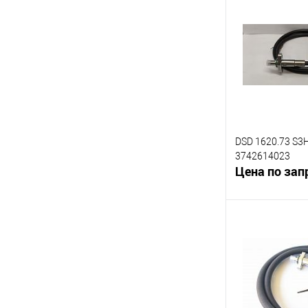
К сравнению
В избранное
DSD 1620.73 S3
3742614023
Цена по зап
В 
К сравнению
В избранное