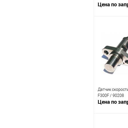
Цена по зап
В 
К сравнению
В избранное
Датчик скорост
F300F / 90208
Цена по зап
В 