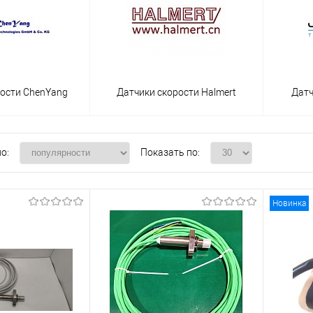
рости ChenYang
Датчики скорости Halmert
Датч
о:
Показать по:
Новинка