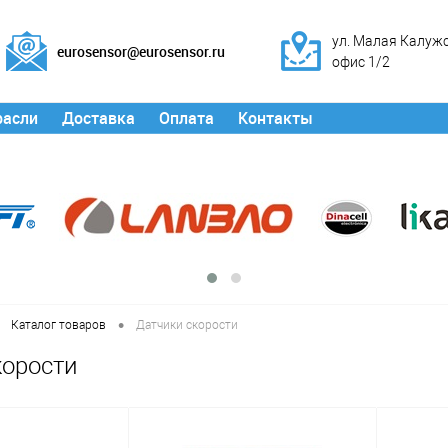
ул. Малая Калужск
eurosensor@eurosensor.ru
офис 1/2
расли
Доставка
Оплата
Контакты
•
Каталог товаров
Датчики скорости
корости