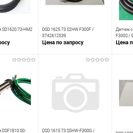
и SD1620.73-HM2
DSD 1625.73 S2HW F300F /
Датчик с
3742612539
F300S / 
росу
Цена по запросу
Цена п
корзину
В корзину
К сравнению
К сра
Под заказ
В избранное
Под заказ
В изб
и DSF1810.00-
DSD 1615.73 S5HW-F300G /