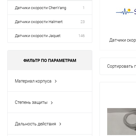
Датчики скорости ChenYang
1
Датчики скорости Halmert
23
Датчики скорости Jaquet
146
Датчики ско
ФИЛЬТР ПО ПАРАМЕТРАМ
Сортировать п
Материал корпуса
латунь
нержавеющая сталь
Степень защиты
IP68
IP68/IP67
Дальность действия
0,2 мм - 4,0 мм