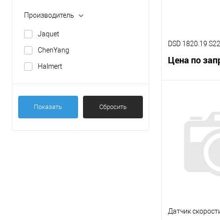
Производитель
Jaquet
DSD 1820.19 S
ChenYang
Цена по зап
Halmert
В 
Показать
Сбросить
К сравнению
В избранное
Датчик скорости