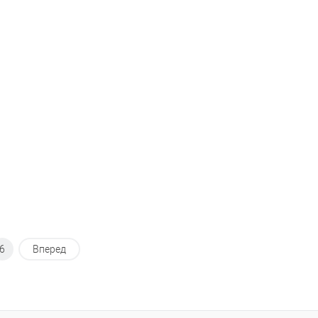
внению
К сравнению
ранное
Под заказ
В избранное
Под заказ
6
Вперед