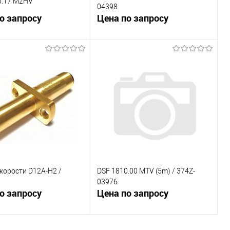
0.17 M2HV
04398
о запросу
Цена по запросу
В корзину
В корзину
внению
К сравнению
ранное
Под заказ
В избранное
Под заказ
корости D12A-H2 /
DSF 1810.00 MTV (5m) / 374Z-
03976
о запросу
Цена по запросу
В корзину
В корзину