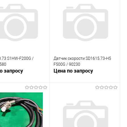
внению
К сравнению
ранное
Под заказ
В избранное
Под заказ
0.73 S1HW-F200G /
Датчик скорости SD1615.73-H5
580
F500G / 90230
о запросу
Цена по запросу
В корзину
В корзину
внению
К сравнению
ранное
Под заказ
В избранное
Под заказ