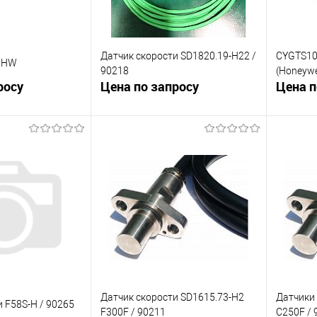
Датчик скорости SD1820.19-H22 /
CYGTS10
22HW
90218
(Honeywe
росу
Цена по запросу
Цена п
корзину
В корзину
К сравнению
К сра
Под заказ
В избранное
Под заказ
В изб
Датчик скорости SD1615.73-H2
Датчики
 F58S-H / 90265
F300F / 90211
C250F / 