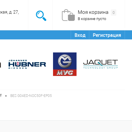
Моя корзина
ая, д. 27,
0
В корзине пусто
Вход
Регистрация
•
f
BES G04ED-NOC50F-EP05