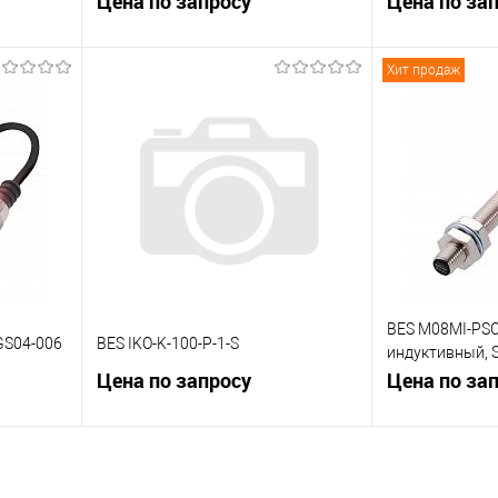
Цена по запросу
Цена по за
Хит продаж
В корзину
К сравнению
К сравнению
 заказ
В избранное
Под заказ
В избранное
BES M08MI-PSC
GS04-006
BES IKO-K-100-P-1-S
индуктивный, 
Цена по запросу
замыкающий ко
Цена по за
В корзину