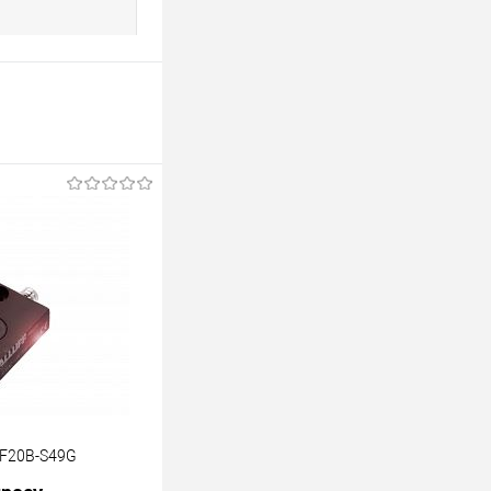
F20B-S49G