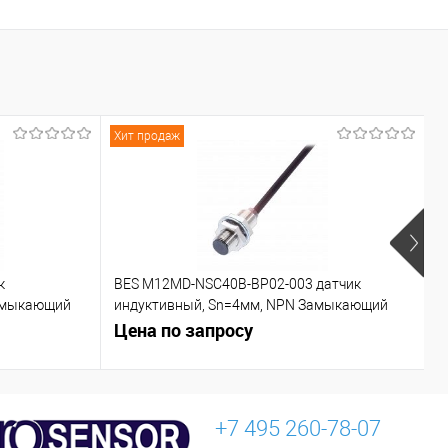
Под заказ
Хит продаж
Х
к
BES M12MD-NSC40B-BP02-003 датчик
C
азмыкающий
индуктивный, Sn=4мм, NPN Замыкающий
контакт (NO)
Цена по запросу
Ц
+7 495 260-78-07