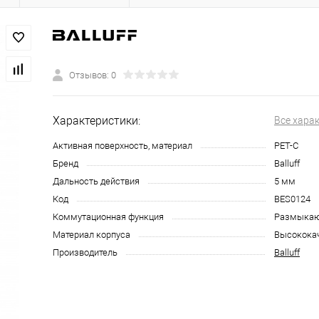
Отзывов: 0
Характеристики:
Все хара
Активная поверхность, материал
PET-C
Бренд
Balluff
Дальность действия
5 мм
Код
BES0124
Коммутационная функция
Размыкаю
Материал корпуса
Высококач
Производитель
Balluff