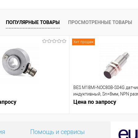
К сравнению
К сравнению
 заказ
В избранное
Под заказ
В избранное
ПОПУЛЯРНЫЕ ТОВАРЫ
ПРОСМОТРЕННЫЕ ТОВАРЫ
Хит продаж
BES M18MI-NOC80B-S04G датчи
индуктивный, Sn=8мм, NPN р
апросу
контакт (NC)
Цена по запросу
ия
Помощь и сервисы