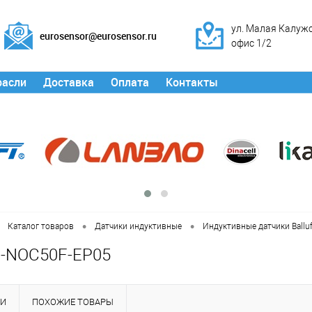
ул. Малая Калужск
eurosensor@eurosensor.ru
офис 1/2
расли
Доставка
Оплата
Контакты
•
•
Каталог товаров
Датчики индуктивные
Индуктивные датчики Balluf
-NOC50F-EP05
КИ
ПОХОЖИЕ ТОВАРЫ