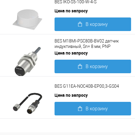
BES IKO-S5-100-W-4-S
Цена по запросу
В корзину
Подробнее
BES M18MI-PSC80B-BV02 датчик
индуктивный, Sn= 8 мм, PNP
замыкающий контакт (NO)
Цена по запросу
В корзину
Подробнее
BES G11EA-NOC40B-EP00,3-GS04
Цена по запросу
В корзину
Подробнее