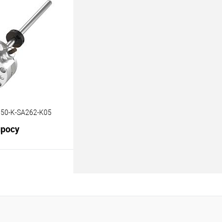
Под заказ
50-K-SA262-K05
просу
В корзину
Под заказ