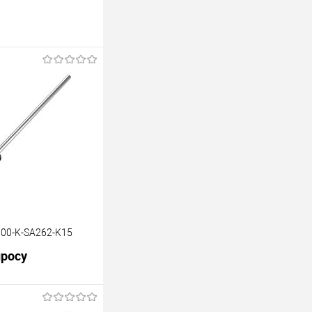
00-K-SA262-K15
просу
В корзину