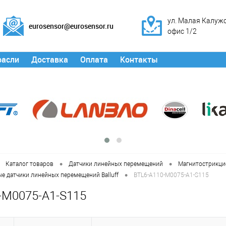
ул. Малая Калужск
eurosensor@eurosensor.ru
офис 1/2
расли
Доставка
Оплата
Контакты
•
•
Каталог товаров
Датчики линейных перемещений
Магнитострикци
•
е датчики линейных перемещений Balluff
BTL6-A110-M0075-A1-S115
-M0075-A1-S115