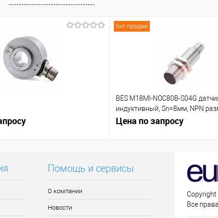
Хит продаж
BES M18MI-NOC80B-S04G датчи
индуктивный, Sn=8мм, NPN р
апросу
контакт (NC)
Цена по запросу
ия
Помощь и сервисы
О компании
Copyright
Все прав
Новости