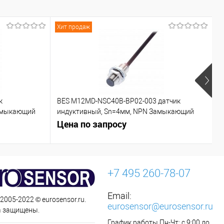
Хит продаж
Х
к
BES M12MD-NSC40B-BP02-003 датчик
C
азмыкающий
индуктивный, Sn=4мм, NPN Замыкающий
контакт (NO)
Цена по запросу
Ц
+7 495 260-78-07
Email:
 2005-2022 © eurosensor.ru.
eurosensor@eurosensor.ru
а защищены.
График работы Пн-Чт: с 9:00 до