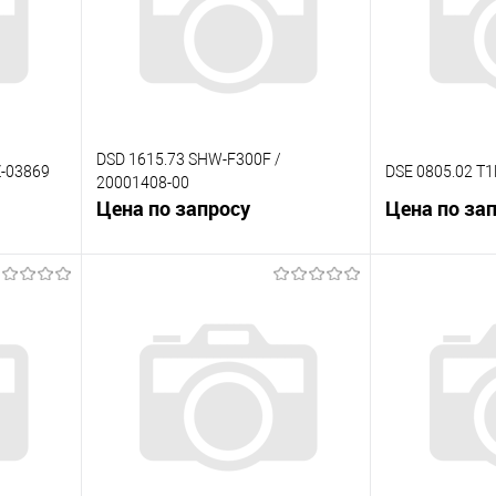
DSD 1615.73 SHW-F300F /
Z-03869
DSE 0805.02 T
20001408-00
Цена по запросу
Цена по за
В корзину
К сравнению
К сравнению
 заказ
В избранное
Под заказ
В избранное