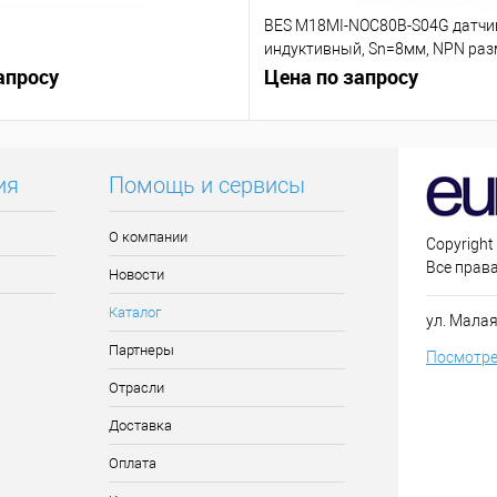
BES M18MI-NOC80B-S04G датчи
индуктивный, Sn=8мм, NPN р
апросу
контакт (NC)
Цена по запросу
ия
Помощь и сервисы
О компании
Copyright
Все прав
Новости
Каталог
ул. Малая
Партнеры
Посмотре
Отрасли
Доставка
Оплата