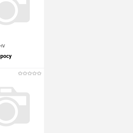
1HV
просу
В корзину
Под заказ