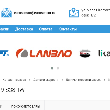
ул. Малая Калужск
eurosensor@eurosensor.ru
офис 1/2
расли
Доставка
Оплата
Контакты
•
•
•
Каталог товаров
Датчики скорости
Датчики скорости Jaquet
D
19 S38HW
КИ
ПОХОЖИЕ ТОВАРЫ