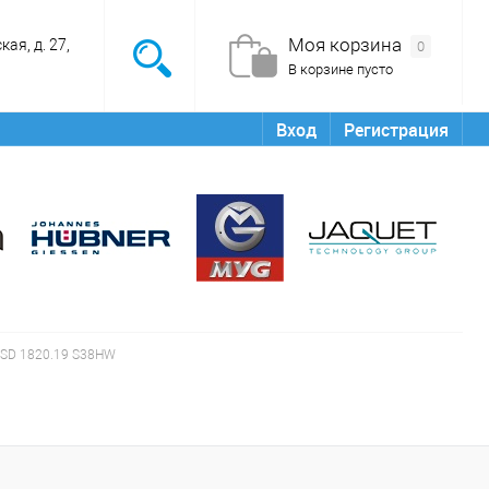
Моя корзина
ая, д. 27,
0
В корзине пусто
Вход
Регистрация
SD 1820.19 S38HW