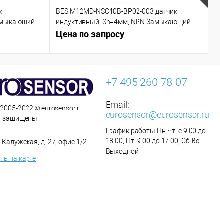
к
BES M12MD-NSC40B-BP02-003 датчик
C
азмыкающий
индуктивный, Sn=4мм, NPN Замыкающий
контакт (NO)
Цена по запросу
Ц
+7 495 260-78-07
Email:
 2005-2022 © eurosensor.ru.
eurosensor@eurosensor.ru
а защищены.
График работы Пн-Чт: с 9:00 до
18:00, Пт: 9:00 до 17:00, Сб-Вс:
 Калужская, д. 27, офис 1/2
Выходной
ть на карте