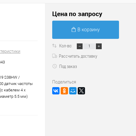
Цена по запросу
В корзину
Кол-во:
ктеристики
Рассчитать доставку
343
Под заказ
19 S38HW /
Поделиться
00 датчик частоты
(с кабелем 4 x
диаметр 5.5 мм)