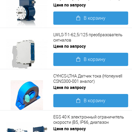
-25..+85, 2...30 VDC)
Цена по запросу
В корзину
Подробнее
LWLS-T-1-62,5/125 преобразователь
сигналов
Цена по запросу
В корзину
Подробнее
CYHCS-LTHA Датчик тока (Honeywell
CSNS300-001 аналог)
Цена по запросу
В корзину
Подробнее
EGS 40 K электронный ограничитель
скорости (B5, IP66, диапазон
отключения 10...4000 1/мин)
Цена по запросу