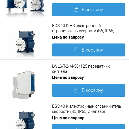
В корзину
Подробнее
EGS 40 K-HS электронный
ограничитель скорости (B5, IP66,
диапазон отключения 10...4000 1/мин)
Цена по запросу
В корзину
Подробнее
LWLS-T-2-M-50/125 передатчик
сигнала
Цена по запросу
В корзину
Подробнее
EGS 40 K электронный ограничитель
скорости (B5, IP65, диапазон
отключения 10...4800 1/мин)
Цена по запросу