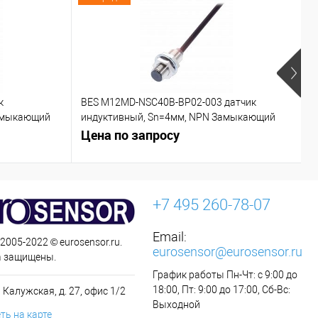
к
BES M12MD-NSC40B-BP02-003 датчик
C
азмыкающий
индуктивный, Sn=4мм, NPN Замыкающий
контакт (NO)
Цена по запросу
Ц
+7 495 260-78-07
Email:
 2005-2022 © eurosensor.ru.
eurosensor@eurosensor.ru
а защищены.
График работы Пн-Чт: с 9:00 до
18:00, Пт: 9:00 до 17:00, Сб-Вс:
 Калужская, д. 27, офис 1/2
Выходной
ть на карте