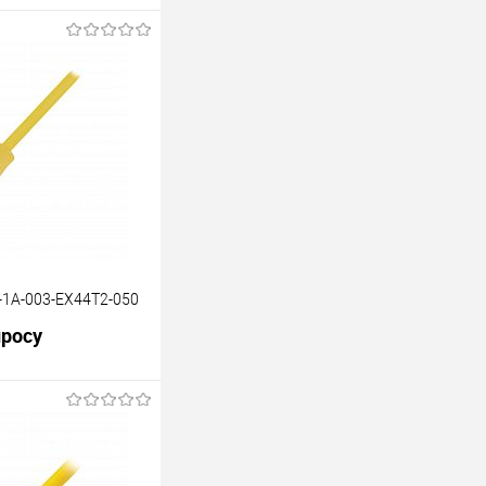
-1A-003-EX44T2-050
просу
В корзину