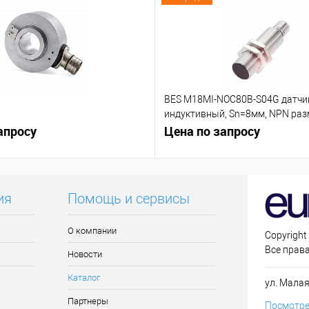
BES M18MI-NOC80B-S04G датчи
индуктивный, Sn=8мм, NPN р
апросу
контакт (NC)
Цена по запросу
ия
Помощь и сервисы
О компании
Copyright
Все прав
Новости
Каталог
ул. Малая
Партнеры
Посмотре