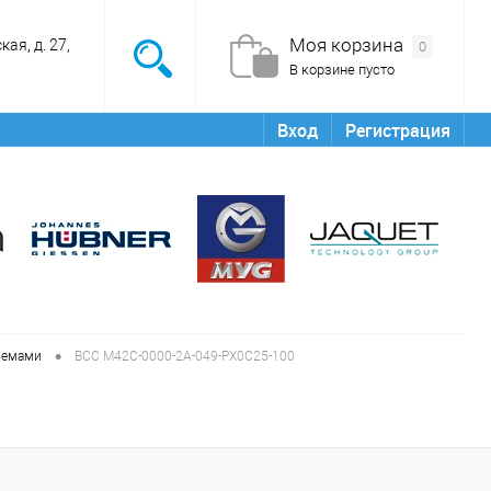
Моя корзина
ая, д. 27,
0
В корзине пусто
Вход
Регистрация
•
ъемами
BCC M42C-0000-2A-049-PX0C25-100