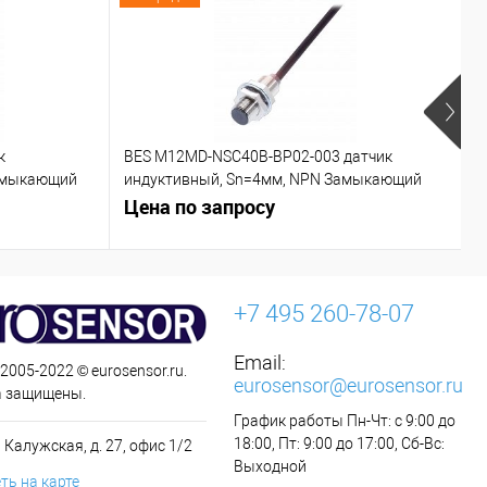
к
BES M12MD-NSC40B-BP02-003 датчик
C
азмыкающий
индуктивный, Sn=4мм, NPN Замыкающий
контакт (NO)
Цена по запросу
Ц
+7 495 260-78-07
Email:
 2005-2022 © eurosensor.ru.
eurosensor@eurosensor.ru
а защищены.
График работы Пн-Чт: с 9:00 до
18:00, Пт: 9:00 до 17:00, Сб-Вс:
 Калужская, д. 27, офис 1/2
Выходной
ть на карте