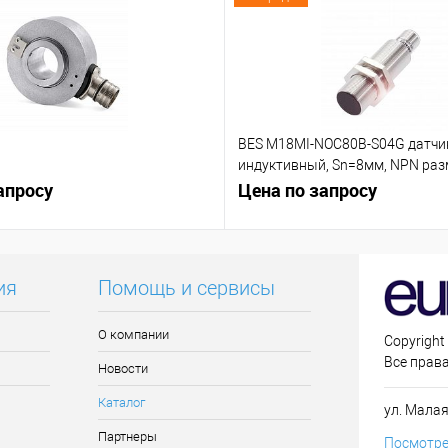
BES M18MI-NOC80B-S04G датчи
индуктивный, Sn=8мм, NPN р
апросу
контакт (NC)
Цена по запросу
ия
Помощь и сервисы
О компании
Copyright
Все прав
Новости
Каталог
ул. Малая
Партнеры
Посмотре