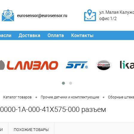
ул. Малая Калужск
eurosensor@eurosensor.ru
офис 1/2
расли
Доставка
Оплата
Контакты
•
•
Каталог товаров
Прочие датчики и комплектующие
Сборные штеке
0000-1A-000-41X575-000 разъем
КИ
ПОХОЖИЕ ТОВАРЫ