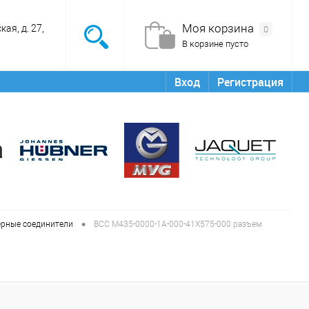
Моя корзина
ая, д. 27,
0
В корзине пусто
Вход
Регистрация
•
рные соединители
BCC M435-0000-1A-000-41X575-000 разъем