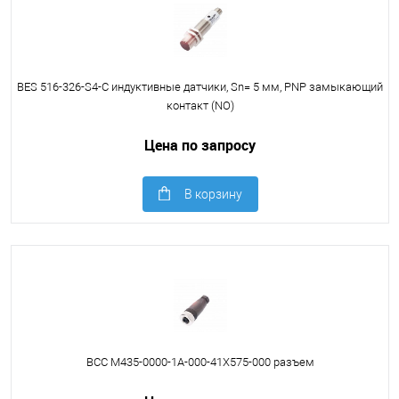
BES 516-326-S4-C индуктивные датчики, Sn= 5 мм, PNP замыкающий
контакт (NO)
Цена по запросу
В корзину
BCC M435-0000-1A-000-41X575-000 разъем