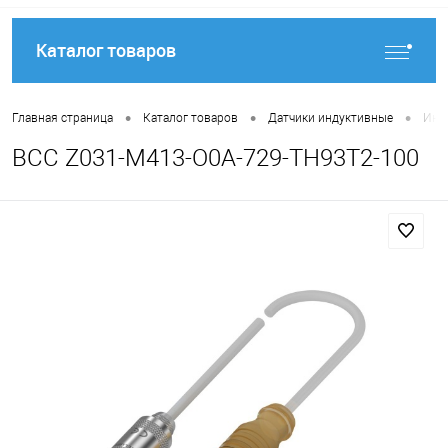
Каталог товаров
•
•
•
Главная страница
Каталог товаров
Датчики индуктивные
Инду
BCC Z031-M413-O0A-729-TH93T2-100