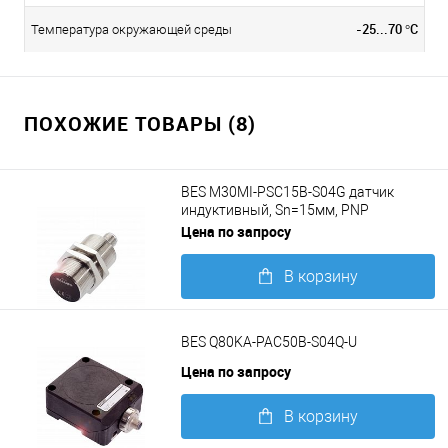
-25...70 °C
Температура окружающей среды
ПОХОЖИЕ ТОВАРЫ (8)
BES M30MI-PSC15B-S04G датчик
индуктивный, Sn=15мм, PNP
замыкающий контакт (NO)
Цена по запросу
В корзину
Подробнее
BES Q80KA-PAC50B-S04Q-U
Цена по запросу
В корзину