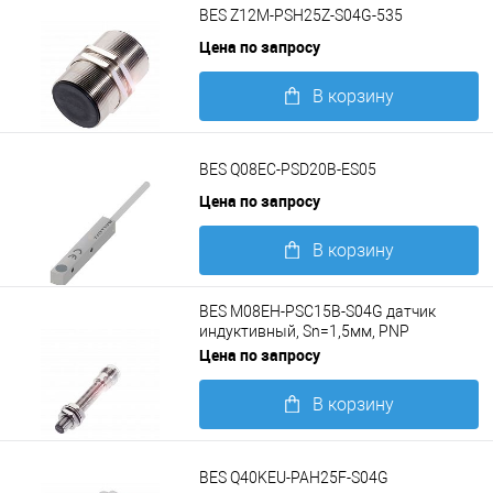
BES Z12M-PSH25Z-S04G-535
Цена по запросу
В корзину
Подробнее
BES Q08EC-PSD20B-ES05
Цена по запросу
В корзину
Подробнее
BES M08EH-PSC15B-S04G датчик
индуктивный, Sn=1,5мм, PNP
замыкающий контакт (NO)
Цена по запросу
В корзину
Подробнее
BES Q40KEU-PAH25F-S04G