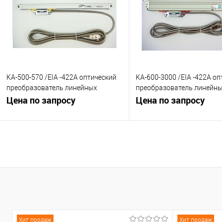
В избранное
Под заказ
В избранное
Под
KA-500-570 /EIA -422A оптический
KA-600-3000 /EIA -422A о
преобразователь линейных
преобразователь линейн
перемещений 1µm
Цена по запросу
перемещений 1µm
Цена по запросу
В корзину
В корзину
К сравнению
К сравнению
В избранное
Под заказ
В избранное
Под
Хит продаж
Хит продаж