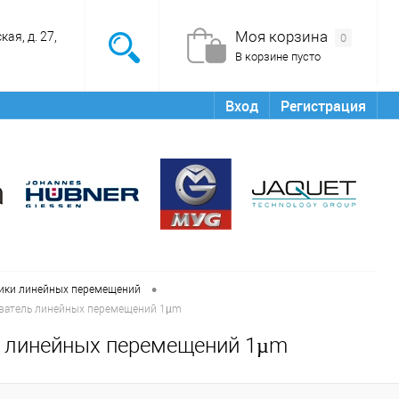
Моя корзина
ая, д. 27,
0
В корзине пусто
Вход
Регистрация
•
чики линейных перемещений
зователь линейных перемещений 1µm
ль линейных перемещений 1µm