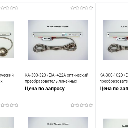
ический
KA-300-320 /EIA -422A оптический
KA-300-1020 /E
ых
преобразователь линейных
преобразовате
перемещений 1µm
Цена по запросу
перемещений 
Цена по за
В корзину
К сравнению
К сравнению