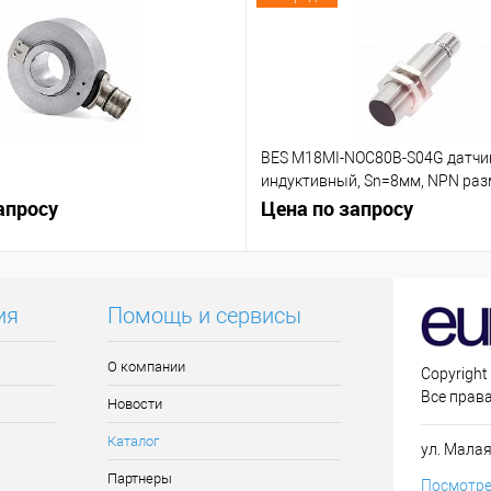
BES M18MI-NOC80B-S04G датчи
индуктивный, Sn=8мм, NPN р
апросу
контакт (NC)
Цена по запросу
ия
Помощь и сервисы
О компании
Copyright
Все прав
Новости
Каталог
ул. Малая
Партнеры
Посмотре