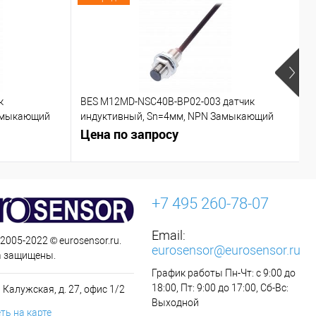
к
BES M12MD-NSC40B-BP02-003 датчик
C
азмыкающий
индуктивный, Sn=4мм, NPN Замыкающий
контакт (NO)
Цена по запросу
Ц
+7 495 260-78-07
Email:
 2005-2022 © eurosensor.ru.
eurosensor@eurosensor.ru
а защищены.
График работы Пн-Чт: с 9:00 до
18:00, Пт: 9:00 до 17:00, Сб-Вс:
 Калужская, д. 27, офис 1/2
Выходной
ть на карте