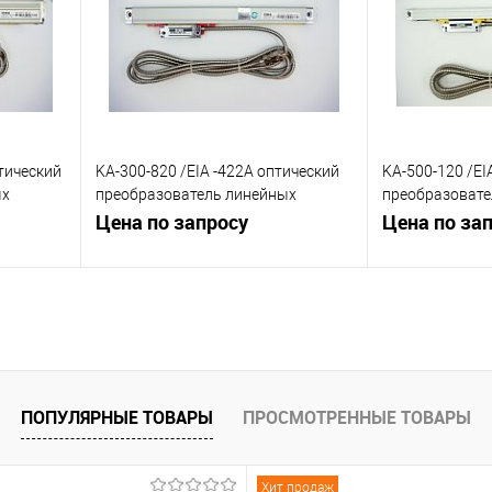
 заказ
В избранное
Под заказ
В избранное
птический
KA-300-820 /EIA -422A оптический
KA-500-120 /EI
ых
преобразователь линейных
преобразовате
перемещений1µm
Цена по запросу
перемещений 
Цена по за
В корзину
К сравнению
К сравнению
 заказ
В избранное
Под заказ
В избранное
ПОПУЛЯРНЫЕ ТОВАРЫ
ПРОСМОТРЕННЫЕ ТОВАРЫ
Хит продаж