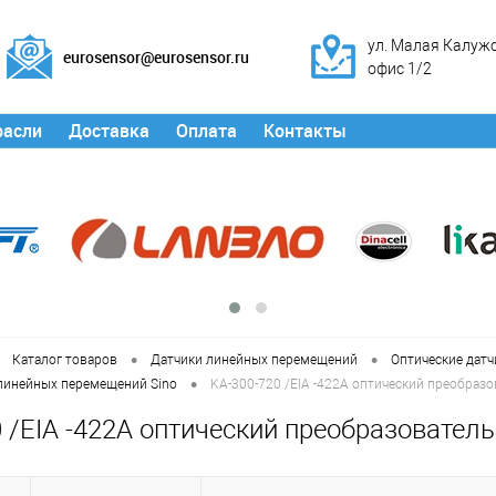
ул. Малая Калужск
eurosensor@eurosensor.ru
офис 1/2
расли
Доставка
Оплата
Контакты
•
•
Каталог товаров
Датчики линейных перемещений
Оптические дат
•
 линейных перемещений Sino
KA-300-720 /EIA -422A оптический преобра
0 /EIA -422A оптический преобразовате