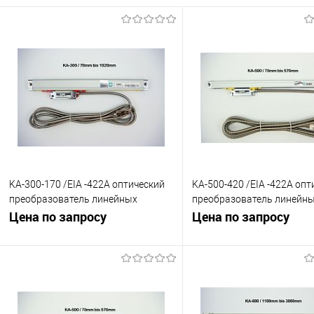
KA-300-170 /EIA -422A оптический
KA-500-420 /EIA -422A опт
преобразователь линейных
преобразователь линейн
перемещений 1µm
Цена по запросу
перемещений 1µm
Цена по запросу
В корзину
В корзину
К сравнению
К сравнению