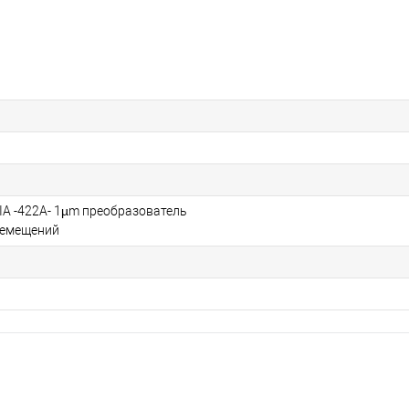
IA -422A- 1µm преобразователь
ремещений