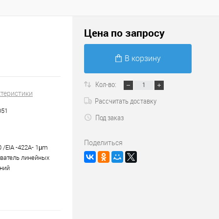
Цена по запросу
В корзину
Кол-во:
ктеристики
Рассчитать доставку
051
Под заказ
Поделиться
 /EIA -422A- 1µm
ватель линейных
ний