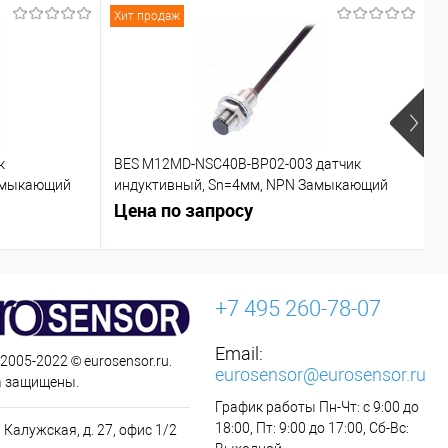
Хит продаж
Х
к
BES M12MD-NSC40B-BP02-003 датчик
C
азмыкающий
индуктивный, Sn=4мм, NPN Замыкающий
контакт (NO)
Цена по запросу
Ц
+7 495 260-78-07
Email:
 2005-2022 © eurosensor.ru.
eurosensor@eurosensor.ru
а защищены.
График работы Пн-Чт: с 9:00 до
18:00, Пт: 9:00 до 17:00, Сб-Вс:
 Калужская, д. 27, офис 1/2