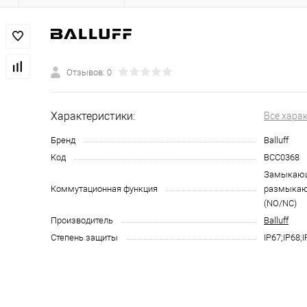
Отзывов: 0
Характеристики:
Все хара
Бренд
Balluff
Код
BCC0368
Замыкающ
Коммутационная функция
размыкаю
(NO/NC)
Производитель
Balluff
Степень защиты
IP67;IP68;