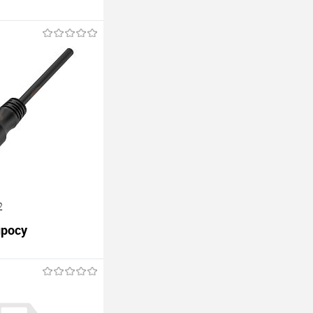
2
просу
В корзину