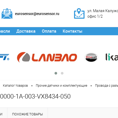
ул. Малая Калужск
eurosensor@eurosensor.ru
офис 1/2
расли
Доставка
Оплата
Контакты
•
•
Каталог товаров
Прочие датчики и комплектующие
Провода с раз
0000-1A-003-VX8434-050
КИ
ПОХОЖИЕ ТОВАРЫ