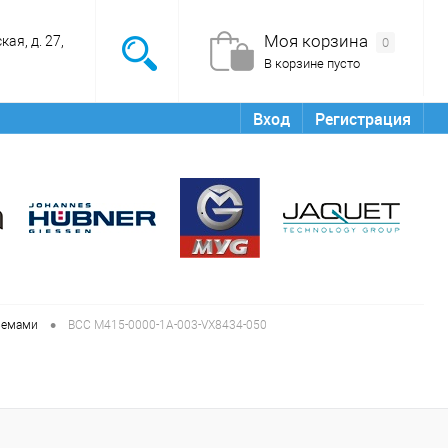
Моя корзина
ая, д. 27,
0
В корзине пусто
Вход
Регистрация
•
ъемами
BCC M415-0000-1A-003-VX8434-050