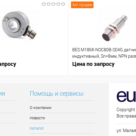
Хит продаж
BES M18MI-NOC80B-S04G датчи
индуктивный, Sn=8мм, NPN р
апросу
контакт (NC)
Цена по запросу
ия
Помощь и сервисы
О компании
Copyright
Все прав
Новости
Каталог
ул. Малая