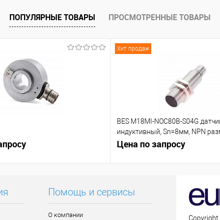
 заказ
В избранное
Под заказ
В избранное
ПОПУЛЯРНЫЕ ТОВАРЫ
ПРОСМОТРЕННЫЕ ТОВАРЫ
Хит продаж
BES M18MI-NOC80B-S04G датчи
индуктивный, Sn=8мм, NPN р
апросу
контакт (NC)
Цена по запросу
ия
Помощь и сервисы
О компании
Copyright