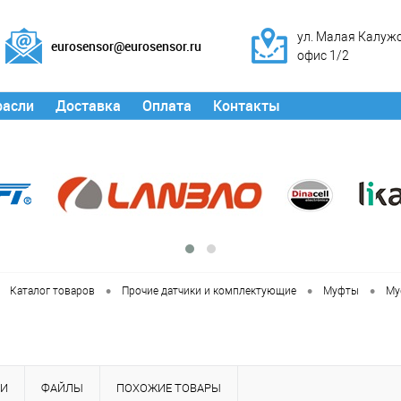
ул. Малая Калужск
eurosensor@eurosensor.ru
офис 1/2
расли
Доставка
Оплата
Контакты
•
•
•
Каталог товаров
Прочие датчики и комплектующие
Муфты
Му
КИ
ФАЙЛЫ
ПОХОЖИЕ ТОВАРЫ