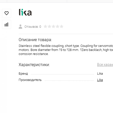
Отзывов: 0
Описание товара:
Stainless steel flexible coupling, short type. Coupling for servomo
motors. Bore diameter from ?3 to ?28 mm. ?Zero backlash, high tor
corrosion resistance.
Характеристики:
Все хара
Бренд
Lika
Производитель
Lika