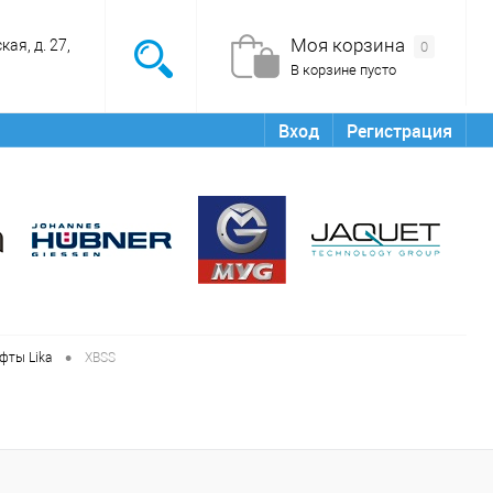
Моя корзина
ая, д. 27,
0
В корзине пусто
Вход
Регистрация
•
фты Lika
XBSS