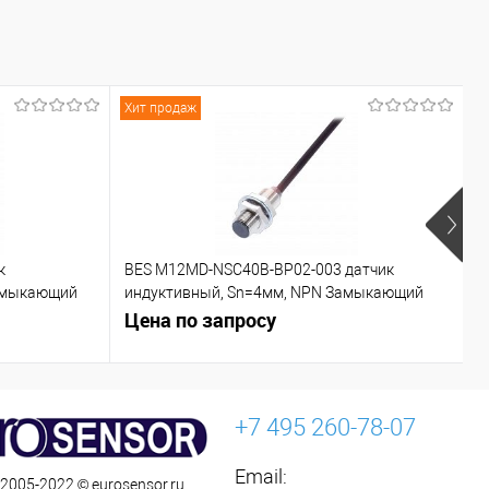
Под заказ
Хит продаж
Х
к
BES M12MD-NSC40B-BP02-003 датчик
C
азмыкающий
индуктивный, Sn=4мм, NPN Замыкающий
контакт (NO)
Цена по запросу
Ц
+7 495 260-78-07
Email:
 2005-2022 © eurosensor.ru.