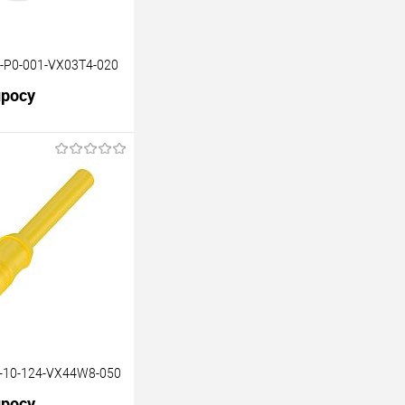
-P0-001-VX03T4-020
просу
В корзину
Под заказ
-10-124-VX44W8-050
просу