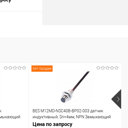
В корзину
Под заказ
Хит продаж
Х
к
BES M12MD-NSC40B-BP02-003 датчик
C
азмыкающий
индуктивный, Sn=4мм, NPN Замыкающий
контакт (NO)
Цена по запросу
Ц