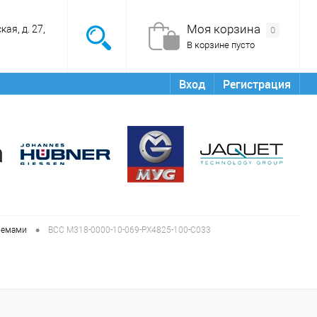
Моя корзина
ая, д. 27,
0
В корзине пусто
Вход
Регистрация
•
ъемами
BCC M318-0000-10-069-PX4825-100-C033