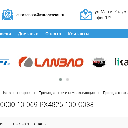
ул. Малая Калужск
eurosensor@eurosensor.ru
офис 1/2
расли
Доставка
Оплата
Контакты
•
•
Каталог товаров
Прочие датчики и комплектующие
Провода с раз
0000-10-069-PX4825-100-C033
КИ
ПОХОЖИЕ ТОВАРЫ