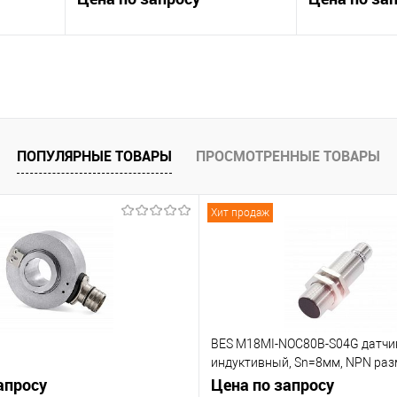
В корзину
К сравнению
К сравнению
 заказ
В избранное
Под заказ
В избранное
ПОПУЛЯРНЫЕ ТОВАРЫ
ПРОСМОТРЕННЫЕ ТОВАРЫ
Хит продаж
BES M18MI-NOC80B-S04G датчи
индуктивный, Sn=8мм, NPN р
апросу
контакт (NC)
Цена по запросу