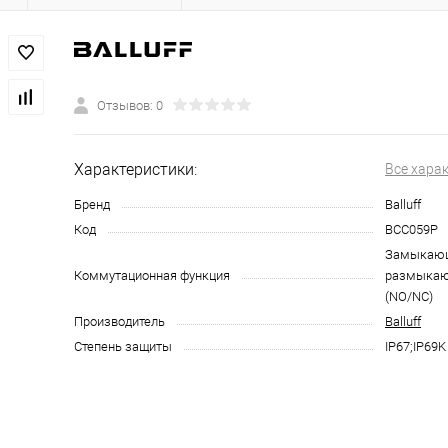
Отзывов: 0
Характеристики:
Все хара
Бренд
Balluff
Код
BCC059P
Замыкающ
Коммутационная функция
размыкаю
(NO/NC)
Производитель
Balluff
Степень защиты
IP67;IP69K