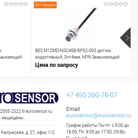
Хит продаж
Х
к
BES M12MD-NSC40B-BP02-003 датчик
C
азмыкающий
индуктивный, Sn=4мм, NPN Замыкающий
контакт (NO)
Цена по запросу
Ц
+7 495 260-78-07
Email:
 2005-2022 © eurosensor.ru.
eurosensor@eurosensor.ru
а защищены.
График работы Пн-Чт: с 9:00 до
18:00, Пт: 9:00 до 17:00, Сб-Вс:
 Калужская, д. 27, офис 1/2