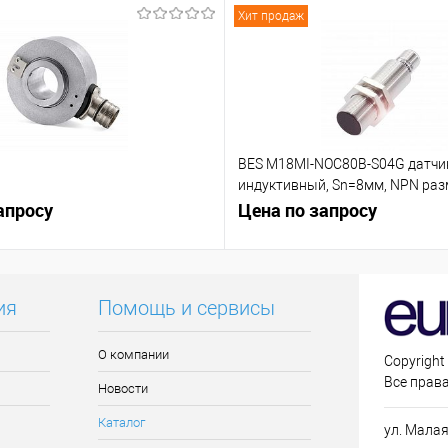
Хит продаж
BES M18MI-NOC80B-S04G датчи
индуктивный, Sn=8мм, NPN р
апросу
контакт (NC)
Цена по запросу
ия
Помощь и сервисы
О компании
Copyright
Все прав
Новости
Каталог
ул. Малая