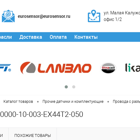
ул. Малая Калужск
eurosensor@eurosensor.ru
офис 1/2
расли
Доставка
Оплата
Контакты
•
•
Каталог товаров
Прочие датчики и комплектующие
Провода с раз
0000-10-003-EX44T2-050
КИ
ПОХОЖИЕ ТОВАРЫ