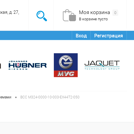
Моя корзина
ая, д. 27,
0
В корзине пусто
Вход
Регистрация
•
ъемами
BCC M324-0000-10-003-EX44T2-050