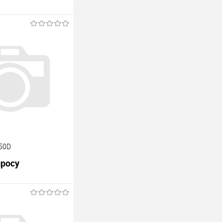
850D
просу
В корзину