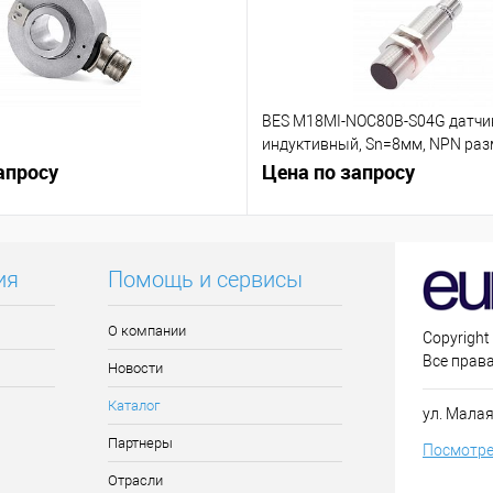
BES M18MI-NOC80B-S04G датчи
индуктивный, Sn=8мм, NPN р
апросу
контакт (NC)
Цена по запросу
ия
Помощь и сервисы
О компании
Copyright
Все прав
Новости
Каталог
ул. Малая
Партнеры
Посмотре
Отрасли