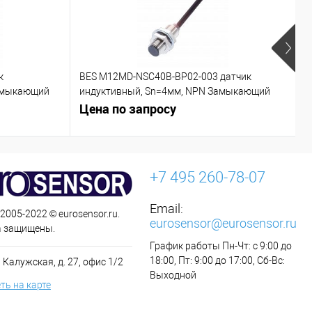
к
BES M12MD-NSC40B-BP02-003 датчик
C
азмыкающий
индуктивный, Sn=4мм, NPN Замыкающий
контакт (NO)
Цена по запросу
Ц
+7 495 260-78-07
Email:
 2005-2022 © eurosensor.ru.
eurosensor@eurosensor.ru
а защищены.
График работы Пн-Чт: с 9:00 до
18:00, Пт: 9:00 до 17:00, Сб-Вс:
 Калужская, д. 27, офис 1/2
Выходной
ть на карте