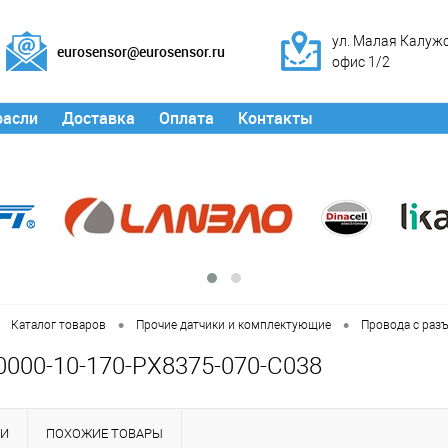
ул. Малая Калужск
eurosensor@eurosensor.ru
офис 1/2
расли
Доставка
Оплата
Контакты
•
•
Каталог товаров
Прочие датчики и комплектующие
Провода с раз
0000-10-170-PX8375-070-C038
КИ
ПОХОЖИЕ ТОВАРЫ