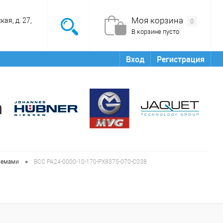
Моя корзина
ая, д. 27,
0
В корзине пусто
Вход
Регистрация
•
ъемами
BCC PA24-0000-10-170-PX8375-070-C038