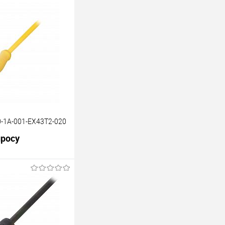
-1A-001-EX43T2-020
просу
В корзину
Под заказ