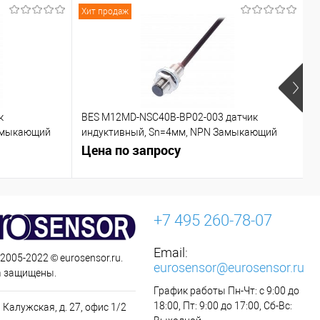
Хит продаж
Х
к
BES M12MD-NSC40B-BP02-003 датчик
C
азмыкающий
индуктивный, Sn=4мм, NPN Замыкающий
контакт (NO)
Цена по запросу
Ц
+7 495 260-78-07
Email:
 2005-2022 © eurosensor.ru.
eurosensor@eurosensor.ru
а защищены.
График работы Пн-Чт: с 9:00 до
18:00, Пт: 9:00 до 17:00, Сб-Вс:
 Калужская, д. 27, офис 1/2