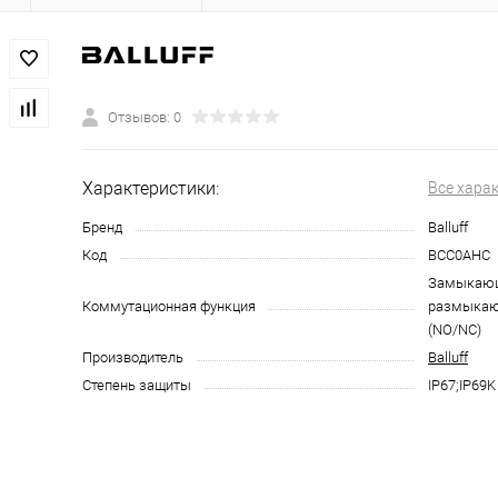
Отзывов: 0
Характеристики:
Все хара
Бренд
Balluff
Код
BCC0AHC
Замыкающ
Коммутационная функция
размыкаю
(NO/NC)
Производитель
Balluff
Степень защиты
IP67;IP69K