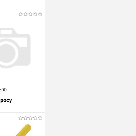
850D
просу
В корзину