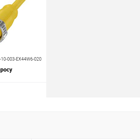
Под заказ
-10-003-EX44W6-020
просу
В корзину
Под заказ