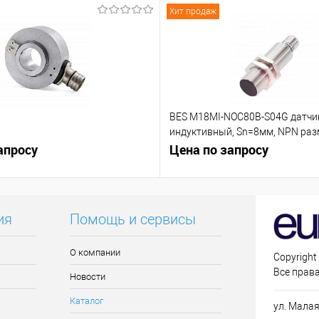
Хит продаж
BES M18MI-NOC80B-S04G датчи
индуктивный, Sn=8мм, NPN р
апросу
контакт (NC)
Цена по запросу
ия
Помощь и сервисы
О компании
Copyright
Все прав
Новости
Каталог
ул. Малая