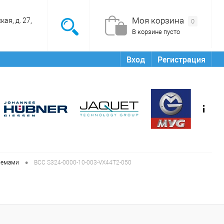
Моя корзина
ая, д. 27,
0
В корзине пусто
Вход
Регистрация
•
ъемами
BCC S324-0000-10-003-VX44T2-050