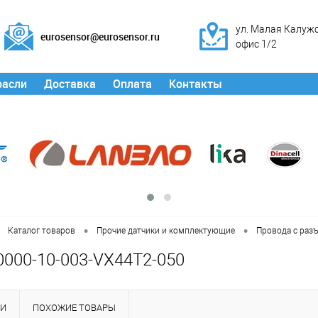
ул. Малая Калужск
eurosensor@eurosensor.ru
офис 1/2
расли
Доставка
Оплата
Контакты
•
•
Каталог товаров
Прочие датчики и комплектующие
Провода с раз
0000-10-003-VX44T2-050
КИ
ПОХОЖИЕ ТОВАРЫ