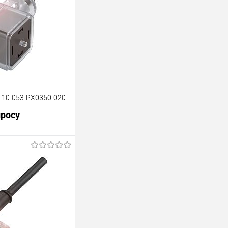
-10-053-PX0350-020
просу
В корзину
Под заказ