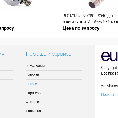
BES M18MI-NOC80B-S04G датчи
индуктивный, Sn=8мм, NPN р
апросу
контакт (NC)
Цена по запросу
ия
Помощь и сервисы
О компании
Copyright
Все прав
Новости
Каталог
ул. Малая
Партнеры
Посмотре
Отрасли
Доставка