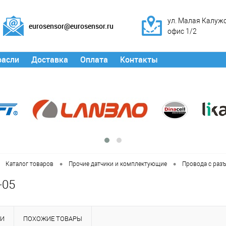
ул. Малая Калужск
eurosensor@eurosensor.ru
офис 1/2
расли
Доставка
Оплата
Контакты
•
•
Каталог товаров
Прочие датчики и комплектующие
Провода с раз
-05
КИ
ПОХОЖИЕ ТОВАРЫ