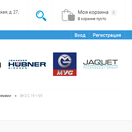
Моя корзина
ая, д. 27,
0
В корзине пусто
Вход
Регистрация
•
ъемами
BKS-S 19-1-05