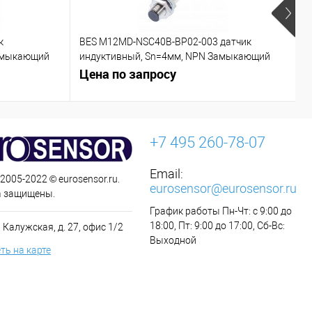
к
BES M12MD-NSC40B-BP02-003 датчик
C
азмыкающий
индуктивный, Sn=4мм, NPN Замыкающий
контакт (NO)
Цена по запросу
Ц
+7 495 260-78-07
Email:
 2005-2022 © eurosensor.ru.
eurosensor@eurosensor.ru
а защищены.
График работы Пн-Чт: с 9:00 до
18:00, Пт: 9:00 до 17:00, Сб-Вс:
 Калужская, д. 27, офис 1/2
Выходной
ть на карте