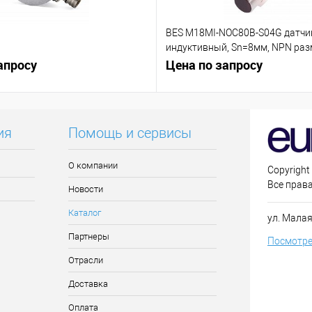
BES M18MI-NOC80B-S04G датчи
индуктивный, Sn=8мм, NPN р
апросу
контакт (NC)
Цена по запросу
ия
Помощь и сервисы
О компании
Copyright
Все прав
Новости
Каталог
ул. Малая
Партнеры
Посмотре
Отрасли
Доставка
Оплата