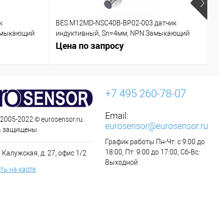
к
BES M12MD-NSC40B-BP02-003 датчик
C
азмыкающий
индуктивный, Sn=4мм, NPN Замыкающий
контакт (NO)
Цена по запросу
Ц
+7 495 260-78-07
Email:
 2005-2022 © eurosensor.ru.
eurosensor@eurosensor.ru
а защищены.
График работы Пн-Чт: с 9:00 до
18:00, Пт: 9:00 до 17:00, Сб-Вс:
 Калужская, д. 27, офис 1/2
Выходной
ть на карте