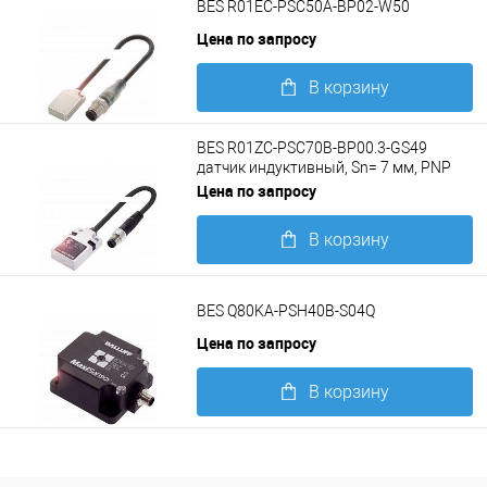
BES R01EC-PSC50A-BP02-W50
Цена по запросу
В корзину
Подробнее
BES R01ZC-PSC70B-BP00.3-GS49
датчик индуктивный, Sn= 7 мм, PNP
замыкающий контакт (NO)
Цена по запросу
В корзину
Подробнее
BES Q80KA-PSH40B-S04Q
Цена по запросу
В корзину
Подробнее