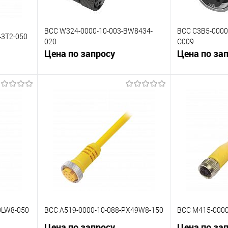
BCC W324-0000-10-003-BW8434-
BCC C3B5-0000
43T2-050
020
C009
Цена по запросу
Цена по за
В корзину
К сравнению
К сравнению
 заказ
В избранное
Под заказ
В избранное
0LW8-050
BCC A519-0000-10-088-PX49W8-150
BCC M415-0000
Цена по запросу
Цена по за