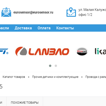
ул. Малая Калужск
eurosensor@eurosensor.ru
офис 1/2
расли
Доставка
Оплата
Контакты
•
•
Каталог товаров
Прочие датчики и комплектующие
Провода с раз
5
КИ
ПОХОЖИЕ ТОВАРЫ