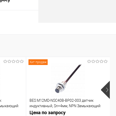
В корзину
Под заказ
Хит продаж
Х
к
BES M12MD-NSC40B-BP02-003 датчик
C
азмыкающий
индуктивный, Sn=4мм, NPN Замыкающий
контакт (NO)
Цена по запросу
Ц