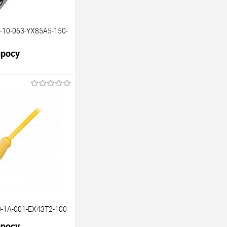
-10-063-YX85A5-150-
просу
В корзину
Под заказ
-1A-001-EX43T2-100
просу