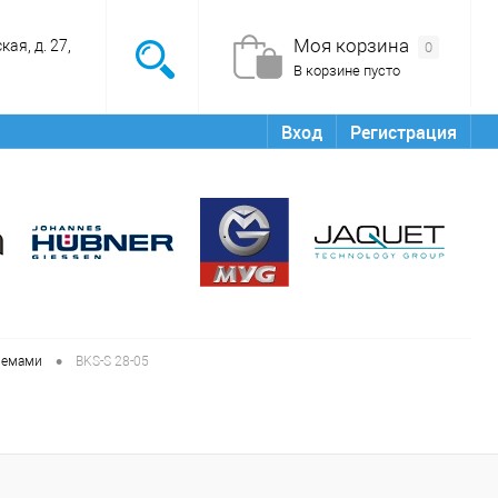
Моя корзина
ая, д. 27,
0
В корзине пусто
Вход
Регистрация
•
ъемами
BKS-S 28-05