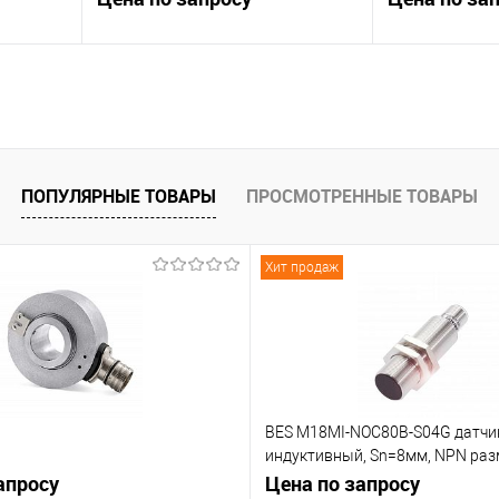
В корзину
К сравнению
К сравнению
 заказ
В избранное
Под заказ
В избранное
ПОПУЛЯРНЫЕ ТОВАРЫ
ПРОСМОТРЕННЫЕ ТОВАРЫ
Хит продаж
BES M18MI-NOC80B-S04G датчи
индуктивный, Sn=8мм, NPN р
апросу
контакт (NC)
Цена по запросу