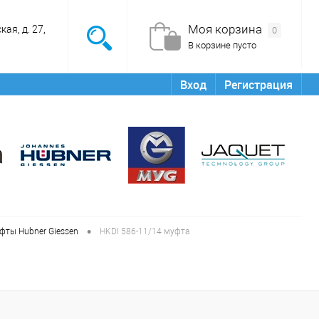
Моя корзина
ая, д. 27,
0
В корзине пусто
Вход
Регистрация
•
фты Hubner Giessen
HKDI 586-11/14 муфта