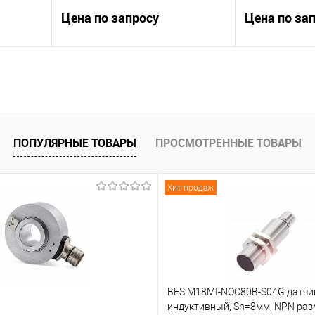
Цена по запросу
Цена по за
В корзину
К сравнению
К сравнению
 заказ
В избранное
Под заказ
В избранное
ПОПУЛЯРНЫЕ ТОВАРЫ
ПРОСМОТРЕННЫЕ ТОВАРЫ
Хит продаж
BES M18MI-NOC80B-S04G датчи
индуктивный, Sn=8мм, NPN р