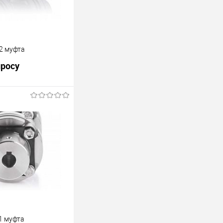
2 муфта
просу
В корзину
Под заказ
1 муфта