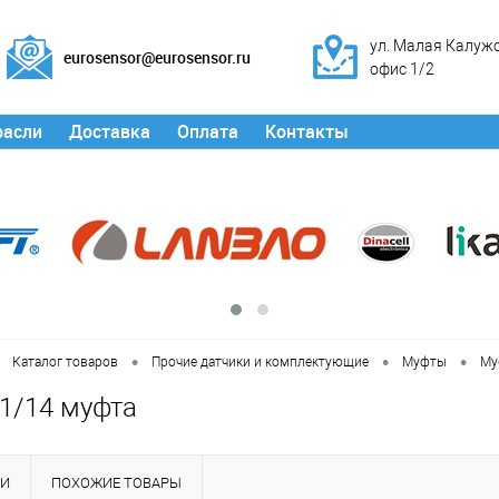
ул. Малая Калужск
eurosensor@eurosensor.ru
офис 1/2
расли
Доставка
Оплата
Контакты
•
•
•
Каталог товаров
Прочие датчики и комплектующие
Муфты
Му
11/14 муфта
КИ
ПОХОЖИЕ ТОВАРЫ