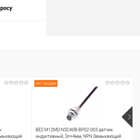
просу
В корзину
Под заказ
Хит продаж
Х
к
BES M12MD-NSC40B-BP02-003 датчик
C
азмыкающий
индуктивный, Sn=4мм, NPN Замыкающий